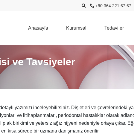
+90 364 221 67 67
Anasayfa
Kurumsal
Tedaviler
si ve Tavsiyeler
taylı yazımızı inceleyebilirsiniz. Diş etleri ve çevrelerindeki ya
onları ve iltihaplanmaları, periodontal hastalıklar olarak adlandır
l plak birikimi ve yetersiz ağız hijyeni nedeniyle ortaya çıkar. E
, en kısa sürede bir uzmana danışmanız önerilir.