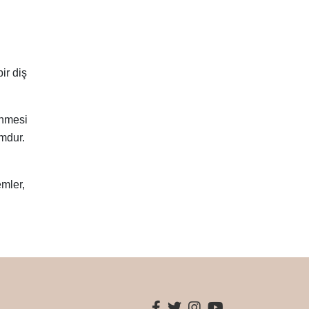
ir diş
enmesi
umdur.
emler,