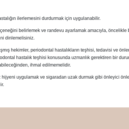
hastalığın ilerlemesini durdurmak için uygulanabilir.
eçeneğini belirlemek ve randevu ayarlamak amacıyla, öncelikle b
i dinlemelisiniz.
ış hekimler, periodontal hastalıkların teşhisi, tedavisi ve önl
iodontal hastalık teşhisi konusunda uzmanlık gerektiren bir dur
abileceğinden, ihmal edilmemelidir.
ız hijyeni uygulamak ve sigaradan uzak durmak gibi önleyici önl
ir.