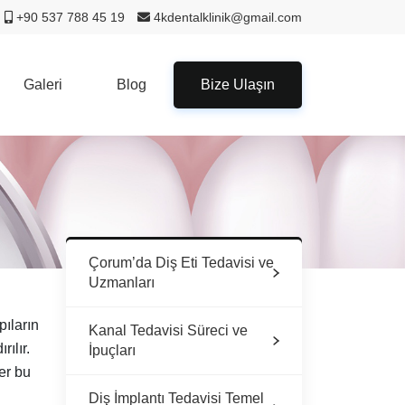
+90 537 788 45 19
4kdentalklinik@gmail.com
Galeri
Blog
Bize Ulaşın
Çorum’da Diş Eti Tedavisi ve
Uzmanları
pıların
Kanal Tedavisi Süreci ve
ılır.
İpuçları
ğer bu
Diş İmplantı Tedavisi Temel