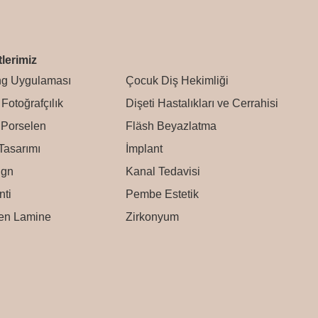
lerimiz
ng Uygulaması
Çocuk Diş Hekimliği
Fotoğrafçılık
Dişeti Hastalıkları ve Cerrahisi
Porselen
Fläsh Beyazlatma
Tasarımı
İmplant
ign
Kanal Tedavisi
nti
Pembe Estetik
en Lamine
Zirkonyum