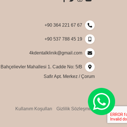
+90 364 221 67 67
+90 537 788 45 19
4kdentalklinik@gmail.com
Bahçelievler Mahallesi 1. Cadde No: 5/B
Safir Apt. Merkez / Çorum
Kullanım Koşulları
Gizlilik Sözleşmesi