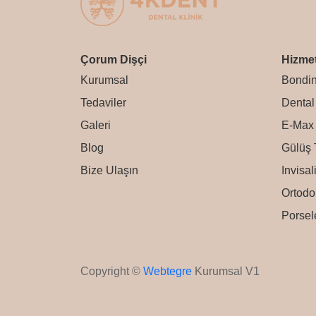
Çorum Dişçi
Hizmet
Kurumsal
Bondi
Tedaviler
Dental 
Galeri
E-Max 
Blog
Gülüş 
Bize Ulaşın
Invisal
Ortodo
Porsel
Copyright ©
Webtegre
Kurumsal V1