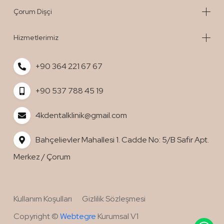
Çorum Dişçi
Hizmetlerimiz
+90 364 221 67 67
+90 537 788 45 19
4kdentalklinik@gmail.com
Bahçelievler Mahallesi 1. Cadde No: 5/B Safir Apt.
Merkez / Çorum
Kullanım Koşulları
Gizlilik Sözleşmesi
WhatsApp
Copyright ©
Webtegre
Kurumsal V1
İle Sipariş