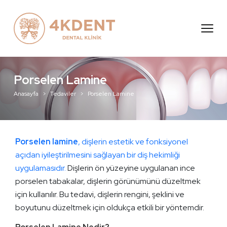
ayfa
msal
viler
Porselen Lamine
i
Anasayfa
Tedaviler
Porselen Lamine
Ulaşın
Porselen lamine
, dişlerin estetik ve fonksiyonel
açıdan iyileştirilmesini sağlayan bir diş hekimliği
uygulamasıdır.
Dişlerin ön yüzeyine uygulanan ince
porselen tabakalar, dişlerin görünümünü düzeltmek
için kullanılır. Bu tedavi, dişlerin rengini, şeklini ve
boyutunu düzeltmek için oldukça etkili bir yöntemdir.